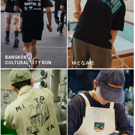
BANGKOK
CULTURAL CITY RUN
ゆとなみ社