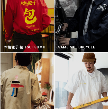
本格餃子 包 TSUTSUMU
SAMS MOTORCYCLE