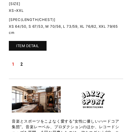
13%
[SIZE]
[SIZ
XS~XXL
XS~
[SPEC(LENGTH/CHEST)]
[SP
XS 64/50, S 67/53, M 70/56, L 73/59, XL 76/62, XXL 79/65
65
cm
XS 6
cm
ITEM DETAIL
1
2
音楽とスポーツをこよなく愛する“女性に優しいハードコア
集団”。音楽レーベル、プロダクションのほか、レコードシ