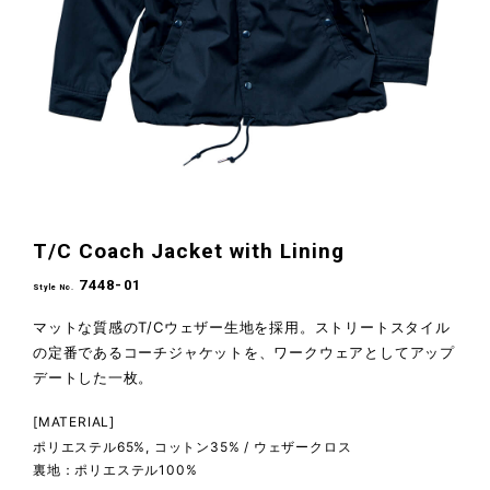
T/C Coach Jacket with Lining
T/
7448-01
Style No.
Style N
型崩れ
マットな質感のT/Cウェザー生地を採用。ストリートスタイル
ポリ
の定番である
コーチジャケットを、ワークウェアとしてアップ
もし
。
デートした一枚。
王道
[MATERIAL]
[MAT
ポリエステル65%, コットン35% / ウェザークロス
ポリ
ル
裏地：ポリエステル100%
裏地