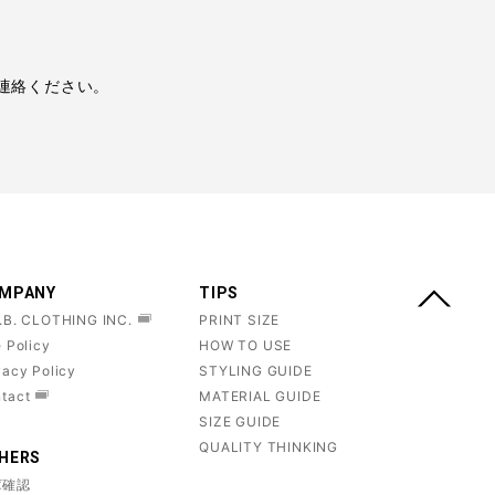
ご連絡ください。
。
MPANY
TIPS
.B. CLOTHING INC.
PRINT SIZE
e Policy
HOW TO USE
vacy Policy
STYLING GUIDE
tact
MATERIAL GUIDE
SIZE GUIDE
QUALITY THINKING
HERS
庫確認