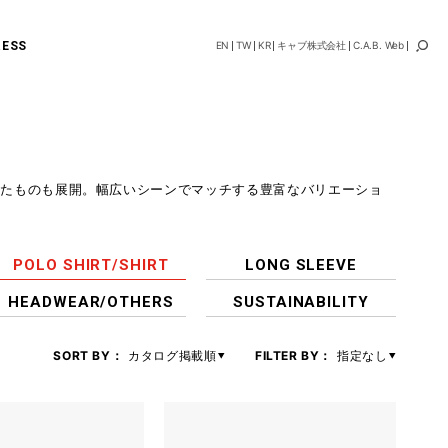
RESS
EN
TW
KR
キャブ株式会社
C.A.B. Web
ったものも展開。幅広いシーンでマッチする豊富なバリエーショ
POLO SHIRT/SHIRT
LONG SLEEVE
HEADWEAR/OTHERS
SUSTAINABILITY
SORT BY：
カタログ掲載順
FILTER BY：
指定なし