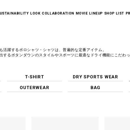
USTAINABILITY
LOOK
COLLABORATION
MOVIE
LINEUP
SHOP LIST
P
SEASON COLLECTION
LIBERTY WALK
LIFESTYLE COLLECTION
COLLABORATION WITH ARTIST
THE SCENES
ALL ITEMS
NEW ARRIVALS
T-SHIRT
DRY SPORTS WEAR
POLO SHIRT/SHIRT
LONG SLEEVE
SWEAT/ACTIVE WEAR
PANTS
OUTERWEAR
BAG
HEADWEAR/OTHERS
SUSTAINABILITY
も活躍するポロシャツ・シャツは、普遍的な定番アイテム。
出するボタンダウンのスタイルやスポーツに最適なドライ機能にこだわ
T-SHIRT
DRY SPORTS WEAR
OUTERWEAR
BAG