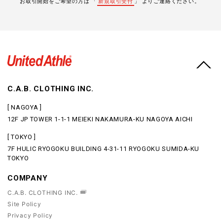
お取引開始をご希望の方は 「
新規取引受付
」 よりご連絡ください。
C.A.B. CLOTHING INC.
[ NAGOYA ]
12F JP TOWER 1-1-1 MEIEKI NAKAMURA-KU NAGOYA AICHI
[ TOKYO ]
7F HULIC RYOGOKU BUILDING 4-31-11 RYOGOKU SUMIDA-KU
TOKYO
COMPANY
C.A.B. CLOTHING INC.
Site Policy
Privacy Policy