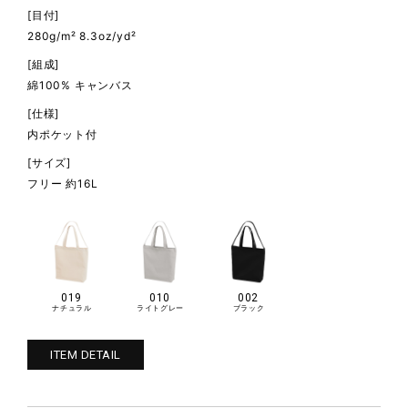
[目付]
280g/m² 8.3oz/yd²
[組成]
綿100% キャンバス
[仕様]
内ポケット付
[サイズ]
フリー 約16L
019
010
002
ナチュラル
ライトグレー
ブラック
ITEM DETAIL