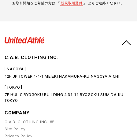
お取引開始をご希望の方は 「
新規取引受付
」 よりご連絡ください。
C.A.B. CLOTHING INC.
[ NAGOYA ]
12F JP TOWER 1-1-1 MEIEKI NAKAMURA-KU NAGOYA AICHI
[ TOKYO ]
7F HULIC RYOGOKU BUILDING 4-31-11 RYOGOKU SUMIDA-KU
TOKYO
COMPANY
C.A.B. CLOTHING INC.
Site Policy
Privacy Policy