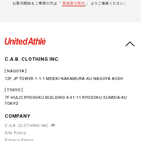
お取引開始をご希望の方は 「
新規取引受付
」 よりご連絡ください。
C.A.B. CLOTHING INC.
[ NAGOYA ]
12F JP TOWER 1-1-1 MEIEKI NAKAMURA-KU NAGOYA AICHI
[ TOKYO ]
7F HULIC RYOGOKU BUILDING 4-31-11 RYOGOKU SUMIDA-KU
TOKYO
COMPANY
C.A.B. CLOTHING INC.
Site Policy
Privacy Policy