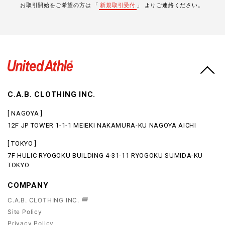
お取引開始をご希望の方は 「
新規取引受付
」 よりご連絡ください。
C.A.B. CLOTHING INC.
[ NAGOYA ]
12F JP TOWER 1-1-1 MEIEKI NAKAMURA-KU NAGOYA AICHI
[ TOKYO ]
7F HULIC RYOGOKU BUILDING 4-31-11 RYOGOKU SUMIDA-KU
TOKYO
COMPANY
C.A.B. CLOTHING INC.
Site Policy
Privacy Policy