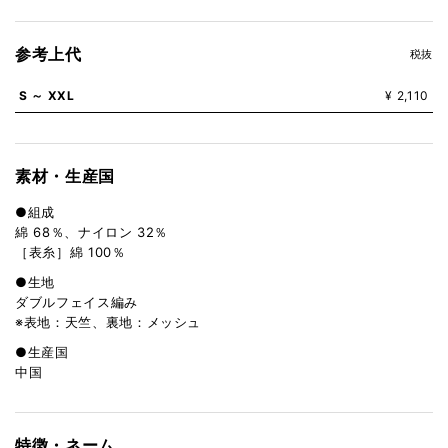
参考上代
税抜
S ～ XXL
¥ 2,110
素材・生産国
●組成
綿 68％、ナイロン 32％
［表糸］綿 100％
●生地
ダブルフェイス編み
※表地：天竺、裏地：メッシュ
●生産国
中国
特徴・ネーム