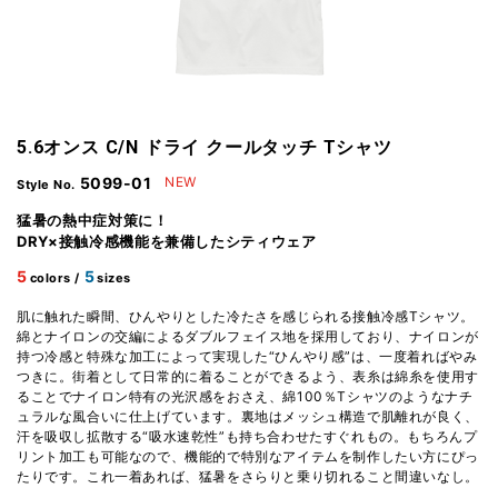
5.6オンス C/N ドライ クールタッチ Tシャツ
5099-01
NEW
Style No.
猛暑の熱中症対策に！
DRY×接触冷感機能を兼備したシティウェア
5
5
colors /
sizes
肌に触れた瞬間、ひんやりとした冷たさを感じられる接触冷感Tシャツ。
綿とナイロンの交編によるダブルフェイス地を採用しており、ナイロンが
持つ冷感と特殊な加工によって実現した“ひんやり感”は、一度着ればやみ
つきに。街着として日常的に着ることができるよう、表糸は綿糸を使用す
ることでナイロン特有の光沢感をおさえ、綿100％Tシャツのようなナチ
ュラルな風合いに仕上げています。裏地はメッシュ構造で肌離れが良く、
汗を吸収し拡散する“吸水速乾性”も持ち合わせたすぐれもの。もちろんプ
リント加工も可能なので、機能的で特別なアイテムを制作したい方にぴっ
たりです。これ一着あれば、猛暑をさらりと乗り切れること間違いなし。