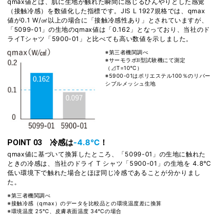
qmax値とは、肌に生地が触れた瞬間に感じるひんやりとした感覚
（接触冷感）を数値化した指標です。JIS L 1927規格では、qmax
値が0.1 W/㎠以上の場合に「接触冷感性あり」とされていますが、
「5099-01」の生地のqmax値は「0.162」となっており、当社のド
ライTシャツ「5900-01」と比べても高い数値を示しました。
※第三者機関調べ
※サーモラボⅡ型試験機にて測定
（⊿T=10℃）
※5900-01はポリエステル100％のリバー
シブルメッシュ生地
冷感は
-4.8℃
！
POINT 03
qmax値に基づいて換算したところ、「5099-01」の生地に触れた
ときの冷感は、当社のドライ T シャツ「5900-01」の生地を 4.8℃
低い環境下で触れた場合とほぼ同じ冷感であることが分かりまし
た。
※第三者機関調べ
※接触冷感（qmax）のデータを比較品との環境温度差に換算
※環境温度 25℃、皮膚表面温度 34℃の場合