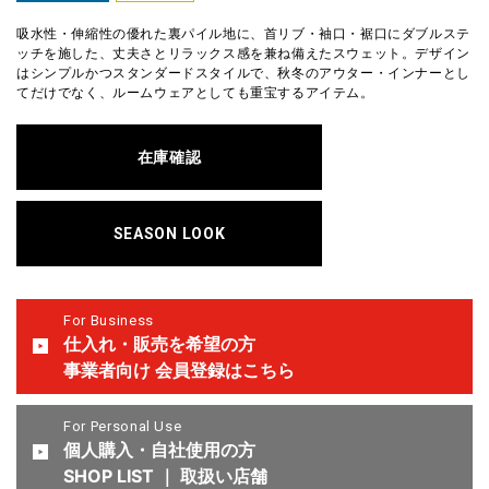
吸水性・伸縮性の優れた裏パイル地に、首リブ・袖口・裾口にダブルステ
ッチを施した、丈夫さとリラックス感を兼ね備えたスウェット。デザイン
はシンプルかつスタンダードスタイルで、秋冬のアウター・インナーとし
てだけでなく、ルームウェアとしても重宝するアイテム。
在庫確認
SEASON LOOK
For Business
仕入れ・販売を希望の方
事業者向け 会員登録はこちら
For Personal Use
個人購入・自社使用の方
SHOP LIST ｜ 取扱い店舗