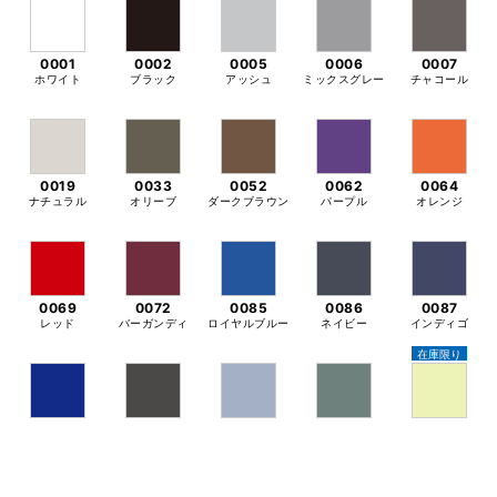
0001
0002
0005
0006
0007
ホワイト
ブラック
アッシュ
ミックスグレー
チャコール
0019
0033
0052
0062
0064
ナチュラル
オリーブ
ダークブラウン
パープル
オレンジ
0069
0072
0085
0086
0087
レッド
バーガンディ
ロイヤルブルー
ネイビー
インディゴ
在庫限り
0095
0165
0247
0428
0455
マリンブルー
スミ
アシッドブルー
ストーングリー
フロストイエロ
在庫確認
ン
ー
在庫限り