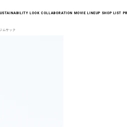
USTAINABILITY
LOOK
COLLABORATION
MOVIE
LINEUP
SHOP LIST
P
SEASON COLLECTION
LIBERTY WALK
LIFESTYLE COLLECTION
COLLABORATION WITH ARTIST
THE SCENES
ALL ITEMS
NEW ARRIVALS
T-SHIRT
DRY SPORTS WEAR
POLO SHIRT/SHIRT
LONG SLEEVE
SWEAT/ACTIVE WEAR
PANTS
OUTERWEAR
BAG
HEADWEAR/OTHERS
SUSTAINABILITY
 ジムサック