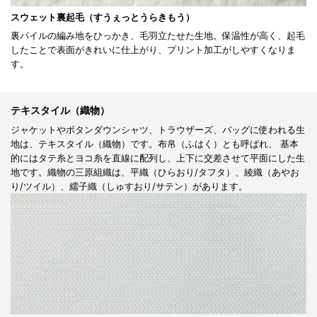
スウェット裏起毛（すうぇっとうらきもう）
裏パイルの編み地をひっかき、毛羽立たせた生地。保温性が高く、起毛
したことで表面がきれいに仕上がり、プリント加工がしやすくなりま
す。
テキスタイル（織物）
ジャケットやボタンダウンシャツ、トラウザーズ、バッグに使われる生
地は、テキスタイル（織物）です。布帛（ふはく）とも呼ばれ、 基本
的にはタテ糸とヨコ糸を直線に配列し、上下に交差させて平面にした生
地です。織物の三原組織は、平織（ひらおり/タフタ）、綾織（あやお
り/ツイル）、繻子織（しゅすおり/サテン）があります。