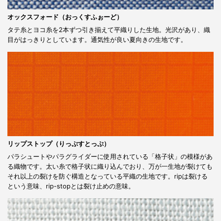
オックスフォード（おっくすふぉーど）
タテ糸とヨコ糸を2本ずつ引き揃えて平織りした生地。光沢があり、織
目がはっきりとしています。通気性が良い夏向きの生地です。
リップストップ（りっぷすとっぷ）
パラシュートやパラグライダーに使用されている「格子状」の模様があ
る織物です。太い糸で格子状に織り込んでおり、万が一生地が裂けても
それ以上の裂けを防ぐ構造となっている平織の生地です。ripは裂ける
という意味、rip-stopとは裂け止めの意味。