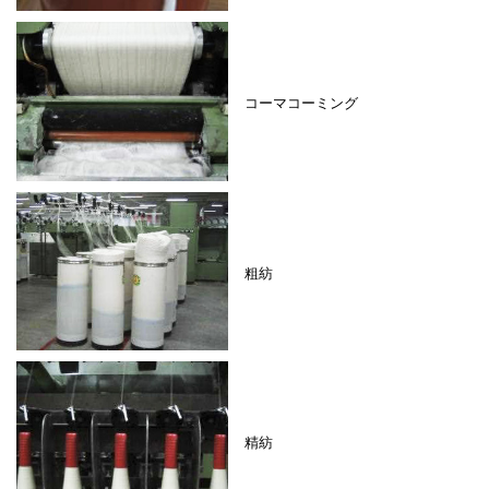
コーマコーミング
粗紡
精紡