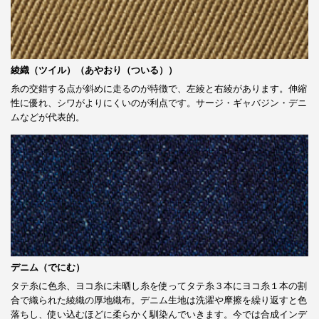
綾織（ツイル）（あやおり（ついる））
糸の交錯する点が斜めに走るのが特徴で、左綾と右綾があります。伸縮
性に優れ、シワがよりにくいのが利点です。サージ・ギャバジン・デニ
ムなどが代表的。
デニム（でにむ）
タテ糸に色糸、ヨコ糸に未晒し糸を使ってタテ糸３本にヨコ糸１本の割
合で織られた綾織の厚地織布。デニム生地は洗濯や摩擦を繰り返すと色
落ちし、使い込むほどに柔らかく馴染んでいきます。今では合成インデ