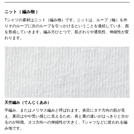
ニット（ 編み物 ）
Tシャツの素材はニット（編み物）です。ニットは、ループ（輪）を作
りそのループに次のループを引っかけるということを連続していき、面
を形成していきます。編み方ひとつで、肌ざわりや通気性、伸縮性が変
わります。
天竺編み（てんじくあみ）
平編み、またはメリヤス編みと呼ばれます。表目にタテ方向の筋が見
え、裏目はやや荒い感じに見えるため、表と裏の違いがはっきりと分か
るのが特徴。ヨコ方向への伸縮性が大きく、Tシャツなどに使われる編
み地です。