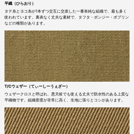
平織（ひらおり）
タテ糸とヨコ糸が1本ずつ交互に交差した一番単純な組織で、最も多く
使われています。裏表なく丈夫な素材で、タフタ・ポンジー・ポプリン
などの種類があります。
T/Cウェザー（てぃーしーうぇざー）
ウェザークロスと呼ばれ、悪天候でも使える丈夫で防水性のある上質な
平織物です。組織密度が非常に高く、生地に張りとコシがあります。