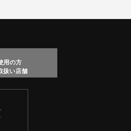
使用の方
｜ 取扱い店舗
。
、
、