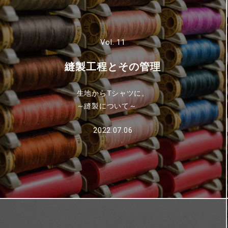
Vol. 11
縫製工程とその管理
生地からTシャツに。
～縫製について～
2022.07.06