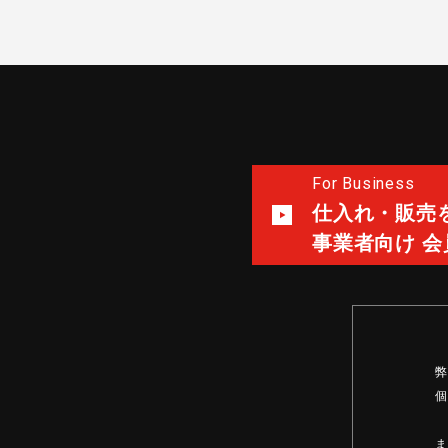
For Business
仕入れ・販売
事業者向け 
弊
個
ま