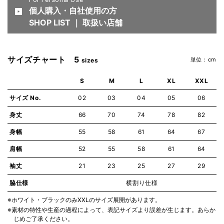
個人購入・自社使用の方
SHOP LIST ｜ 取扱い店舗
サイズチャート 5
単位：cm
sizes
S
M
L
XL
XXL
サイズ No.
02
03
04
05
06
身丈
66
70
74
78
82
身幅
55
58
61
64
67
肩幅
52
55
58
61
64
袖丈
21
23
25
27
29
脇仕様
横割り仕様
※ホワイト・ブラックのみXXLのサイズ展開があります。
※素材の特性や生産の過程によって、表記サイズより誤差が生じます。あらか
じめご了承ください。