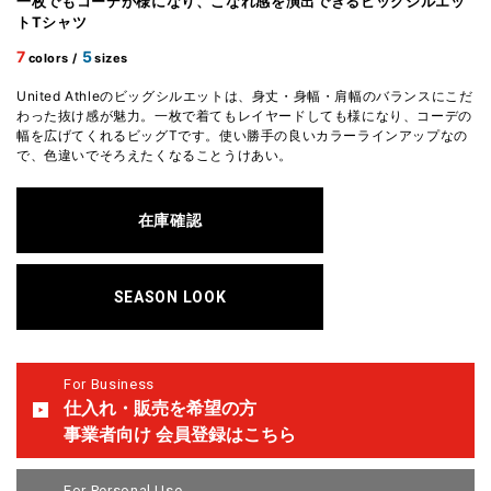
一枚でもコーデが様になり、こなれ感を演出できるビッグシルエッ
トTシャツ
7
5
colors /
sizes
United Athleのビッグシルエットは、身丈・身幅・肩幅のバランスにこだ
わった抜け感が魅力。一枚で着てもレイヤードしても様になり、コーデの
幅を広げてくれるビッグTです。使い勝手の良いカラーラインアップなの
で、色違いでそろえたくなることうけあい。
在庫確認
SEASON LOOK
For Business
仕入れ・販売を希望の方
事業者向け 会員登録はこちら
For Personal Use