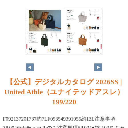
197
198
【公式】デジタルカタログ 2026SS |
United Athle（ユナイテッドアスレ）
199/220
F092137201737約7LF093549391055約13L注意事項
3P.004※ナチュラルのみ注意事項5P.004●綿 100％キャ