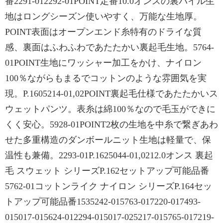
番2291-012292-01POINT定番10.0オンスの裏パイル生
地はロングシーズン使いやすく、万能な生地厚。
POINT表面はオープンエンド糸特有のドライな質
感、裏面はふわふわであたたかい裏起毛生地。5764-
01POINT生地にワッシャー加工をかけ、ナイロン
100％ながらもまるでコットンのような雰囲気を実
現。P.1605214-01,02POINT裏起毛仕様であたたかいス
ウェットパンツ。表糸は綿100％なので毛玉ができに
くく安心。5928-01POINT2枚の生地を中糸で繋ぎあわ
せた多重構造のダンボールニット生地は軽量で、保
温性も兼備。2293-01P.1625044-01,0212.0オンス 裏起
毛 スウェット シリーズP.162セットアップ可能品番
5762-01コットンライク ナイロン シリーズP.164セッ
トアップ可能品番1535242-015763-017220-017493-
015017-015624-012294-015017-025217-015765-017219-