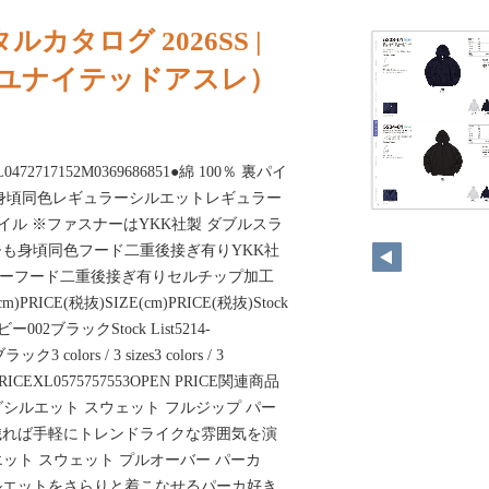
カタログ 2026SS |
hle（ユナイテッドアスレ）
1L0472717152M0369686851●綿 100％ 裏パイ
身頃同色レギュラーシルエットレギュラー
131
パイル ※ファスナーはYKK社製 ダブルスラ
も身頃同色フード二重後接ぎ有りYKK社
ダーフード二重後接ぎ有りセルチップ加工
RICE(税抜)SIZE(cm)PRICE(税抜)Stock
イビー002ブラックStock List5214-
 colors / 3 sizes3 colors / 3
N PRICEXL0575757553OPEN PRICE関連商品
ッグシルエット スウェット フルジップ パー
織れば手軽にトレンドライクな雰囲気を演
ルエット スウェット プルオーバー パーカ
ルエットをさらりと着こなせるパーカ好き