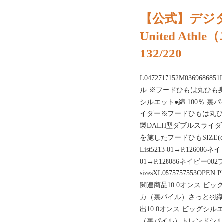
【公式】デジタル
United At
132/220
L0472717152M036968685
ル ※フードひもは丸ひも
シルエット●綿 100％ 裏
イダー※フードひもは丸ひ
製DALH型ダブルスライ
を施したフードひもSIZE(cm)P
List5213-01→P.126086ネ
01→P.128086ネイビー002ブラック3
sizesXL0575757553OPE
関連商品10.0オンス ビ
カ（裏パイル）さっと羽
出10.0オンス ビッグシ
（裏パイル）トレンドシ