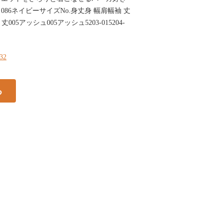
ク086ネイビーサイズNo.身丈身 幅肩幅袖 丈
005アッシュ005アッシュ5203-015204-
132
る