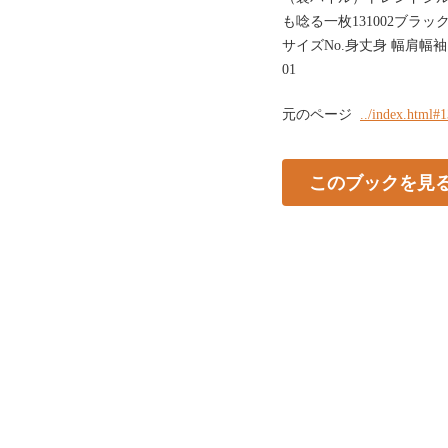
も唸る一枚131002ブラッ
サイズNo.身丈身 幅肩幅袖 丈
01
元のページ
../index.html#
このブックを見