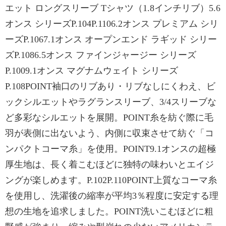
エット ロングスリーブ Tシャツ（1.8インチリブ）5.6
オンス シリーズP.104P.1106.2オンス プレミアム シリ
ーズP.1067.1オンス オープンエンド ラギッド シリー
ズP.1086.5オンス ファインジャージー シリーズ
P.1009.1オンス マグナムウェイト シリーズ
P.108POINT袖口のリブあり・リブなしにくわえ、ビ
ックシルエットやラグランスリーブ、3/4スリーブな
ど多彩なシルエットを展開。POINT糸を紡ぐ際に毛
羽が表側に出ないよう、内側に収束させて紡ぐ「コ
ンパクトコーマ糸」を使用。POINT9.1オンスの超極
厚生地は、長く着こむほどに独特の味わいとエイジ
ングが楽しめます。P.102P.110POINT上質なコーマ糸
を使用し、洗濯後の縮率が平均3％程度に安定する理
想の生地を追求しました。POINT洗いこむほどに粗