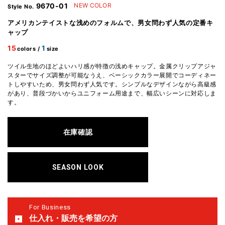
9670-01
NEW COLOR
Style No.
アメリカンテイストな浅めのフォルムで、男女問わず人気の定番キ
ャップ
15
1
colors /
size
ツイル生地のほどよいハリ感が特徴の浅めキャップ。金属クリップアジャ
スターでサイズ調整が可能なうえ、ベーシックカラー展開でコーディネー
トしやすいため、男女問わず人気です。シンプルなデザインながら高級感
があり、普段づかいからユニフォーム用途まで、幅広いシーンに対応しま
す。
在庫確認
SEASON LOOK
For Business
仕入れ・販売を希望の方