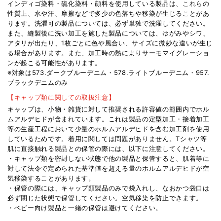
インディゴ染料・硫化染料・顔料を使用している製品は、これらの
性質上、水や汗、摩擦などで多少の色落ちや移染が生じることがあ
ります。洗濯可の製品については、必ず単独で洗濯してください。
また、縫製後に洗い加工を施した製品については、ゆがみやシワ、
アタリが出たり、1枚ごとに色や風合い、サイズに微妙な違いが生じ
る場合があります。また、加工時の熱によりサーモマイグレーショ
ンが起こる可能性があります。
※対象は573.ダークブルーデニム・578.ライトブルーデニム・957.
ブラックデニムのみ
【キャップ類に関しての取扱注意】
キャップは、小物・雑貨に対して推奨される許容値の範囲内でホル
ムアルデヒドが含まれています。これは製品の定型加工・接着加工
等の生産工程において少量のホルムアルデヒドを含む加工剤を使用
しているためです。着用に関しては問題がありません。Tシャツ等
肌に直接触れる製品との保管の際には、以下に注意してください。
・キャップ類を密封しない状態で他の製品と保管すると、肌着等に
対して法令で定められた基準値を超える量のホルムアルデヒドが空
気移染することがあります。
・保管の際には、キャップ類製品のみで袋入れし、なおかつ袋口は
必ず閉じた状態で保管してください。空気移染を防止できます。
・ベビー向け製品と一緒の保管は避けてください。