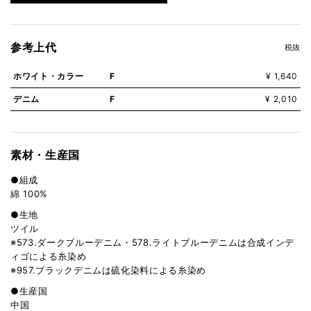
参考上代
税抜
ホワイト・カラー
F
¥ 1,640
デニム
F
¥ 2,010
素材・生産国
●組成
綿 100%
●生地
ツイル
※573.ダークブルーデニム・578.ライトブルーデニムは合成インデ
ィゴによる糸染め
※957.ブラックデニムは硫化染料による糸染め
●生産国
中国