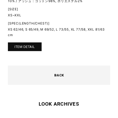
10% / アッシュ：コットン98%, ポリエステル2%
[SIZE]
XS~XXL
[SPEC(LENGTH/CHEST)]
XS 62/46, S 65/49, M 69/52, L 73/55, XL 77/58, XXL 81/63
cm
ITEM DETAIL
BACK
LOOK ARCHIVES