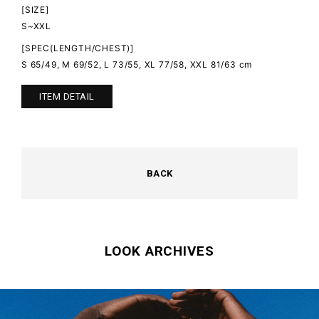
[SIZE]
S~XXL
[SPEC(LENGTH/CHEST)]
S 65/49, M 69/52, L 73/55, XL 77/58, XXL 81/63 cm
ITEM DETAIL
BACK
LOOK ARCHIVES